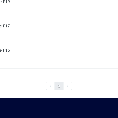
le F19
le F17
le F15
1