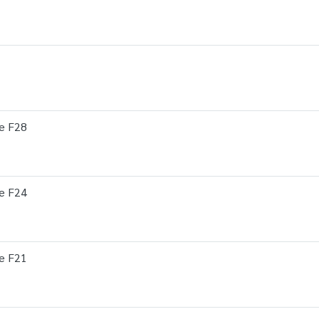
le F28
le F24
le F21